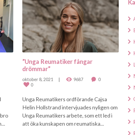
Ka
”Unga Reumatiker fångar
drömmar”
oktober 8, 2021
9687
0
0
d
Unga Reumatikers ordförande Cajsa
Helin Hollstrand intervjuades nyligen om
ebro
Unga Reumatikers arbete, som ett led i
...
att öka kunskapen om reumatiska...