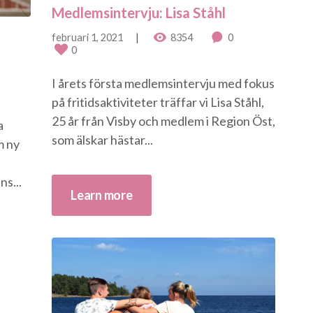
Medlemsintervju: Lisa Ståhl
februari 1, 2021
8354
0
0
I årets första medlemsintervju med fokus
på fritidsaktiviteter träffar vi Lisa Ståhl,
25 år från Visby och medlem i Region Öst,
a
som älskar hästar...
m ny
s...
Learn more