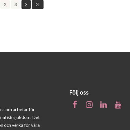
2
3
Följ oss
on som arbetar för
matisk sjukdom. Det
on och verka för våra