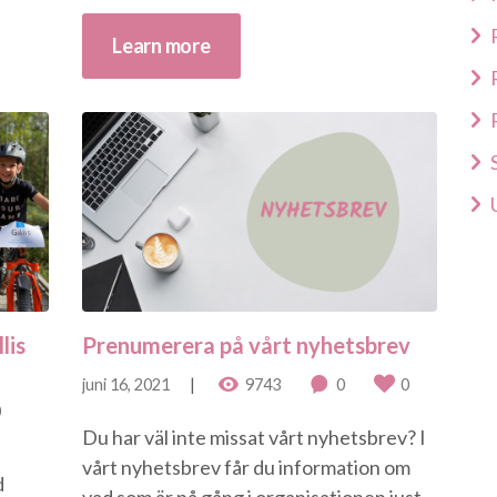
Learn more
lis
Prenumerera på vårt nyhetsbrev
juni 16, 2021
9743
0
0
0
Du har väl inte missat vårt nyhetsbrev? I
vårt nyhetsbrev får du information om
d
vad som är på gång i organisationen just