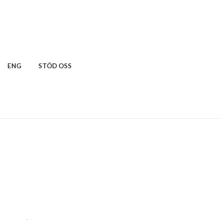
ENG
STÖD OSS