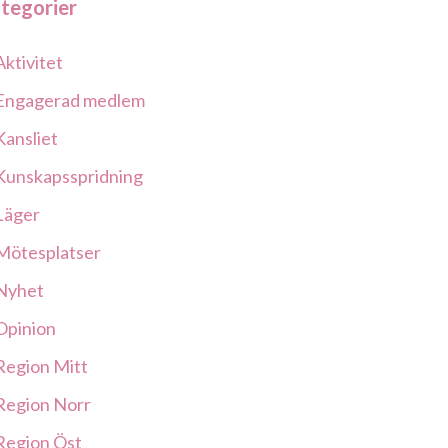
tegorier
Aktivitet
Engagerad medlem
Kansliet
Kunskapsspridning
Läger
Mötesplatser
Nyhet
Opinion
Region Mitt
Region Norr
Region Öst