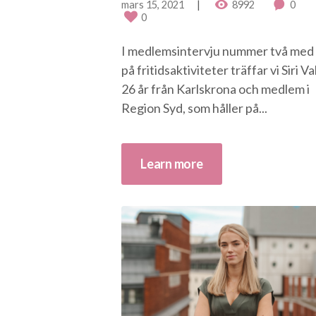
mars 15, 2021
8992
0
0
I medlemsintervju nummer två med
på fritidsaktiviteter träffar vi Siri V
26 år från Karlskrona och medlem i
Region Syd, som håller på...
Learn more