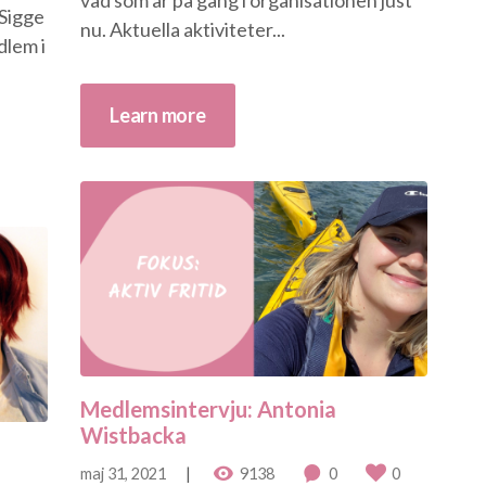
 Sigge
nu. Aktuella aktiviteter...
dlem i
Learn more
Medlemsintervju: Antonia
Wistbacka
maj 31, 2021
9138
0
0