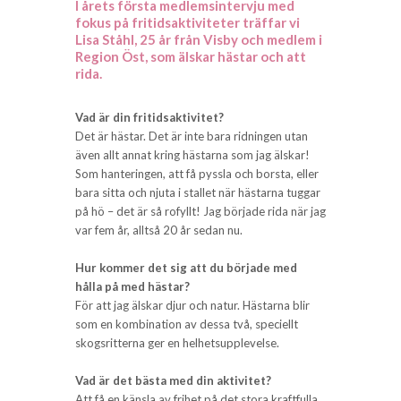
I årets första medlemsintervju med
fokus på fritidsaktiviteter träffar vi
Lisa Ståhl, 25 år från Visby och medlem i
Region Öst, som älskar hästar och att
rida.
Vad är din fritidsaktivitet?
Det är hästar. Det är inte bara ridningen utan
även allt annat kring hästarna som jag älskar!
Som hanteringen, att få pyssla och borsta, eller
bara sitta och njuta i stallet när hästarna tuggar
på hö – det är så rofyllt! Jag började rida när jag
var fem år, alltså 20 år sedan nu.
Hur kommer det sig att du började med
hålla på med hästar?
För att jag älskar djur och natur. Hästarna blir
som en kombination av dessa två, speciellt
skogsritterna ger en helhetsupplevelse.
Vad är det bästa med din aktivitet?
Att få en känsla av frihet på det stora kraftfulla