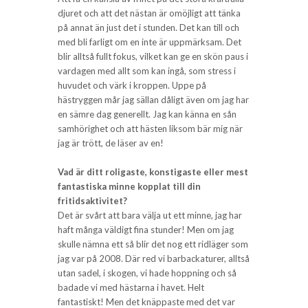
djuret och att det nästan är omöjligt att tänka
på annat än just det i stunden. Det kan till och
med bli farligt om en inte är uppmärksam. Det
blir alltså fullt fokus, vilket kan ge en skön paus i
vardagen med allt som kan ingå, som stress i
huvudet och värk i kroppen. Uppe på
hästryggen mår jag sällan dåligt även om jag har
en sämre dag generellt. Jag kan känna en sån
samhörighet och att hästen liksom bär mig när
jag är trött, de läser av en!
Vad är ditt roligaste, konstigaste eller mest
fantastiska minne kopplat till din
fritidsaktivitet?
Det är svårt att bara välja ut ett minne, jag har
haft många väldigt fina stunder! Men om jag
skulle nämna ett så blir det nog ett ridläger som
jag var på 2008. Där red vi barbackaturer, alltså
utan sadel, i skogen, vi hade hoppning och så
badade vi med hästarna i havet. Helt
fantastiskt! Men det knäppaste med det var