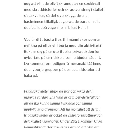
nog att vi hade blivit skrämda av en spökkväll
med skräckhistorier och skräckvandring i stallet
sista kvällen, så det överskuggade alla
hästminnen tillfälligt. Jag pratade bara om allt
det istället på vägen hem i bilen. Haha!
Vad är ditt bästa tips till människor som är
nyfikna på eller vill börja med din aktivitet?
Boka in dig på en uteritt eller privatlektion för
nybörjare på en ridskola som erbjuder sådant.
Du kommer förmodligen få mersmak! Då finns
det nybörjargrupper på de flesta ridskolor att
haka på.
Fritidsaktiviteter utgör en stor och viktig del i
mångas vardag. Ens fritid är ofta betydelsefull för
att en ska kunna känna livsglädje och kunna
uppfylla sina drömmar. Att ha möjlighet att delta i
fritidsaktiviteter är också en viktig förutsättning för
delaktighet i samhället. Under 2021 kommer Unga
Reumatiker därför fokusera extra på att lyfta att