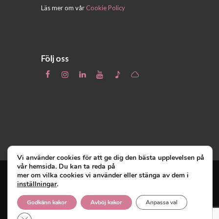
Läs mer om vår
Cookie Policy
Följ oss
Vi använder cookies för att ge dig den bästa upplevelsen på
vår hemsida. Du kan ta reda på
mer om vilka cookies vi använder eller stänga av dem i
inställningar
.
Unga Reumatiker
© 2019 - Unga Reumatiker
innehar upphovsrätten till denna site och
Godkänn kakor
Avböj kakor
Anpassa val
reserverar sig alla rättigheter därtill.
Close GDPR Cookie Banner