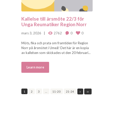
Kallelse till årsmöte 22/3 för
Unga Reumatiker Region Norr
mars 3, 2026
2762
0
0
Möts, fika och prata om framtiden för Region
Norr på årsmötet i Umeå! Det här är en kopia
av kallelsen som skickades ut den 20 februari...
Learn more
1
2
3
…
11-20
21-24