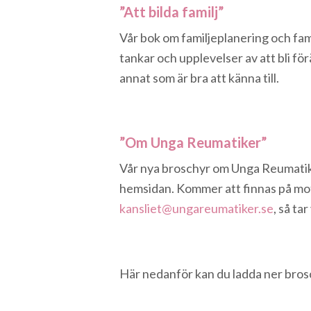
”Att bilda familj”
Vår bok om familjeplanering och fa
tankar och upplevelser av att bli fö
annat som är bra att känna till.
”Om Unga Reumatiker”
Vår nya broschyr om Unga Reumatiker
hemsidan. Kommer att finnas på mott
kansliet@ungareumatiker.se
, så tar
Här nedanför kan du ladda ner bros