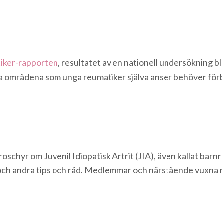
iker-rapporten
, resultatet av en nationell undersökning
lla områdena som unga reumatiker själva anser behöver förb
.
oschyr om Juvenil Idiopatisk Artrit (JIA), även kallat bar
och andra tips och råd. Medlemmar och närstående vuxna m