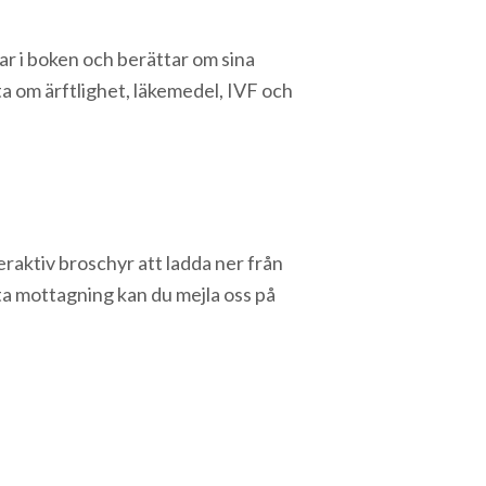
r i boken och berättar om sina
ta om ärftlighet, läkemedel, IVF och
raktiv broschyr att ladda ner från
ta mottagning kan du mejla oss på