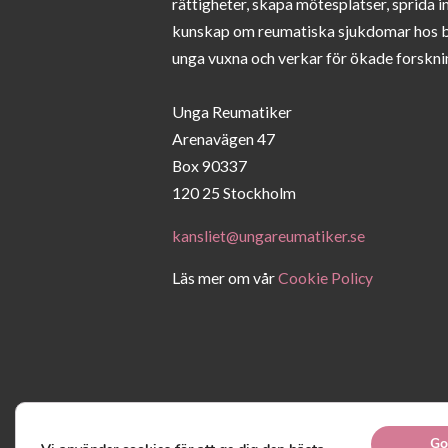
rättigheter, skapa mötesplatser, sprida 
kunskap om reumatiska sjukdomar hos 
unga vuxna och verkar för ökade forskni
Unga Reumatiker
Arenavägen 47
Box 90337
120 25 Stockholm
kansliet@ungareumatiker.se
Läs mer om vår
Cookie Policy
Go