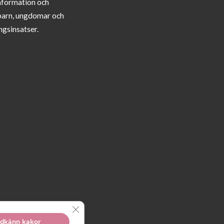
information och
barn, ungdomar och
ngsinsatser.
Close GDPR Cookie Banner
dkänn kakor