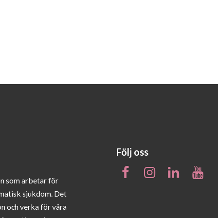
Följ oss
on som arbetar för
matisk sjukdom. Det
on och verka för våra