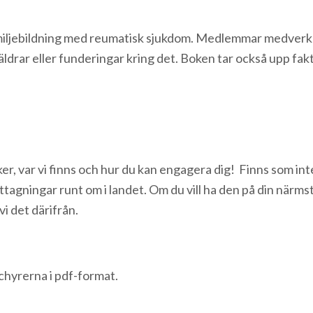
miljebildning med reumatisk sjukdom. Medlemmar medverka
räldrar eller funderingar kring det. Boken tar också upp fak
, var vi finns och hur du kan engagera dig! Finns som inte
agningar runt om i landet. Om du vill ha den på din närms
 vi det därifrån.
chyrerna i pdf-format.