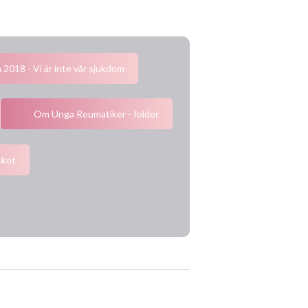
2018 - Vi är inte vår sjukdom
Om Unga Reumatiker - folder
skot