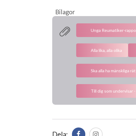
Unga Reumatiker-rapport
Alla lika, alla olika
Ska alla ha mänskliga rä
Till dig som undervisar -
Dela: