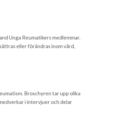
 bland Unga Reumatikers medlemmar.
ättras eller förändras inom vård,
nreumatism. Broschyren tar upp olika
edverkar i intervjuer och delar