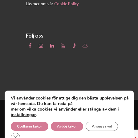
Läs mer om vår
Cookie Policy
Följ oss
Vi använder cookies för att ge dig den bästa upplevelsen på
vår hemsida. Du kan ta reda på
mer om vilka cookies vi använder eller stänga av dem i
inställningar
.
Unga Reumatiker
© 2019 - Unga Reumatiker
innehar upphovsrätten till denna site och
Godkänn kakor
Avböj kakor
Anpassa val
reserverar sig alla rättigheter därtill.
Close GDPR Cookie Banner