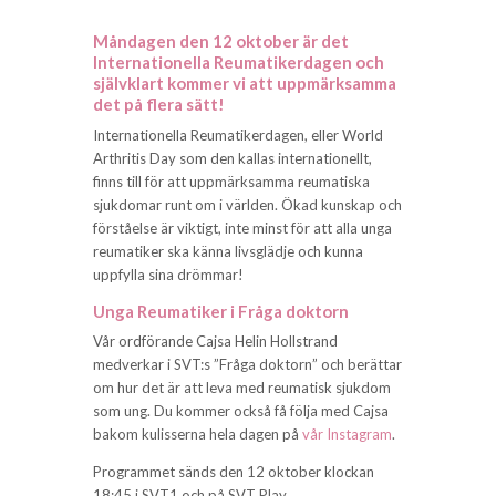
Måndagen den 12 oktober är det
Internationella Reumatikerdagen och
självklart kommer vi att uppmärksamma
det på flera sätt!
Internationella Reumatikerdagen, eller World
Arthritis Day som den kallas internationellt,
finns till för att uppmärksamma reumatiska
sjukdomar runt om i världen. Ökad kunskap och
förståelse är viktigt, inte minst för att alla unga
reumatiker ska känna livsglädje och kunna
uppfylla sina drömmar!
Unga Reumatiker i Fråga doktorn
Vår ordförande Cajsa Helin Hollstrand
medverkar i SVT:s ”Fråga doktorn” och berättar
om hur det är att leva med reumatisk sjukdom
som ung. Du kommer också få följa med Cajsa
bakom kulisserna hela dagen på
vår Instagram
.
Programmet sänds den 12 oktober klockan
18:45 i SVT1 och på SVT Play.