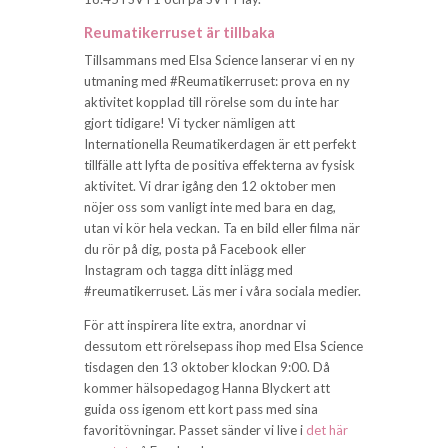
Reumatikerruset är tillbaka
Tillsammans med Elsa Science lanserar vi en ny
utmaning med #Reumatikerruset: prova en ny
aktivitet kopplad till rörelse som du inte har
gjort tidigare! Vi tycker nämligen att
Internationella Reumatikerdagen är ett perfekt
tillfälle att lyfta de positiva effekterna av fysisk
aktivitet. Vi drar igång den 12 oktober men
nöjer oss som vanligt inte med bara en dag,
utan vi kör hela veckan. Ta en bild eller filma när
du rör på dig, posta på Facebook eller
Instagram och tagga ditt inlägg med
#reumatikerruset. Läs mer i våra sociala medier.
För att inspirera lite extra, anordnar vi
dessutom ett rörelsepass ihop med Elsa Science
tisdagen den 13 oktober klockan 9:00. Då
kommer hälsopedagog Hanna Blyckert att
guida oss igenom ett kort pass med sina
favoritövningar. Passet sänder vi live i
det här