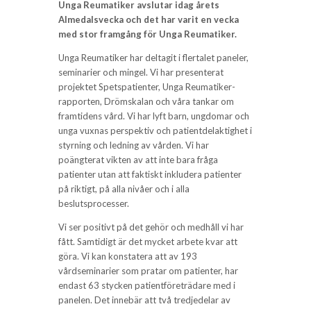
Unga Reumatiker avslutar idag årets
Almedalsvecka och det har varit en vecka
med stor framgång för Unga Reumatiker.
Unga Reumatiker har deltagit i flertalet paneler,
seminarier och mingel. Vi har presenterat
projektet Spetspatienter, Unga Reumatiker-
rapporten, Drömskalan och våra tankar om
framtidens vård. Vi har lyft barn, ungdomar och
unga vuxnas perspektiv och patientdelaktighet i
styrning och ledning av vården. Vi har
poängterat vikten av att inte bara fråga
patienter utan att faktiskt inkludera patienter
på riktigt, på alla nivåer och i alla
beslutsprocesser.
Vi ser positivt på det gehör och medhåll vi har
fått. Samtidigt är det mycket arbete kvar att
göra. Vi kan konstatera att av 193
vårdseminarier som pratar om patienter, har
endast 63 stycken patientföreträdare med i
panelen. Det innebär att två tredjedelar av