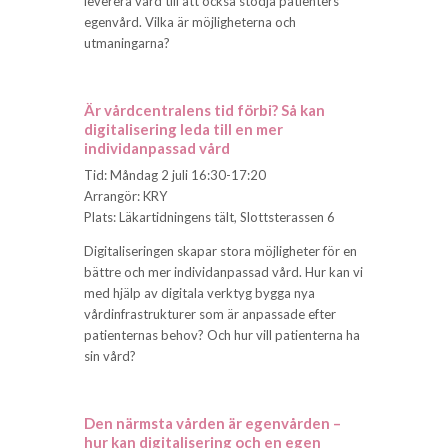
leverera vård till att också stödja patienters
egenvård. Vilka är möjligheterna och
utmaningarna?
Är vårdcentralens tid förbi? Så kan
digitalisering leda till en mer
individanpassad vård
Tid: Måndag 2 juli 16:30-17:20
Arrangör: KRY
Plats: Läkartidningens tält, Slottsterassen 6
Digitaliseringen skapar stora möjligheter för en
bättre och mer individanpassad vård. Hur kan vi
med hjälp av digitala verktyg bygga nya
vårdinfrastrukturer som är anpassade efter
patienternas behov? Och hur vill patienterna ha
sin vård?
Den närmsta vården är egenvården –
hur kan digitalisering och en egen