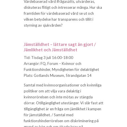
Värdebaserad vård ifrågasätts, utvärderas,
diskuteras flitigt och intresserar många. Hur ska
framtiden för värdebaserad vård se ut och
vilken betydelse har transparens och tillit i
styrning av sjukvården?
Jämställdhet – lättare sagt än gjort /
Jämlikhet och Jämställdhet
Tid: Tisdag 3 juli 16:00-18:00
Arrangör: FQ, Forum – Kvinnor och
Funktionshinder, Myndigheten för delaktighet
Plats: Gotlands Museum, Strandgatan 14
Samtal med kvinnoorganisationer och kvinnliga
politiker om att vilja vara delaktig i
kvinnorörelsen och inte mötas av stängda
dörrar. Otillgänglighet utestänger. Vi slår fast att
tillgänglighet är en fråga om jämlikhet i kampen
för jämställdhet. / Samtal med
funktionshinderrörelsen om diskriminering på
grund av kön och om ökade krav på