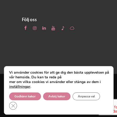
Följ oss
Vi använder cookies för att ge dig den bästa upplevelsen på
vår hemsida. Du kan ta reda på
mer om vilka cookies vi använder eller stänga av dem i
inställningar
.
Unga Reumatiker
© 2019 - Unga Reumatiker
innehar upphovsrätten till denna site och
Godkänn kakor
Avböj kakor
Anpassa val
reserverar sig alla rättigheter därtill.
Close GDPR Cookie Banner