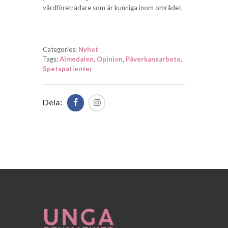
vårdföreträdare som är kunniga inom området.
Categories:
Nyhet
Tags:
Almedalen
,
Opinion
,
Påverkansarbete
,
Spetspatienter
Dela: