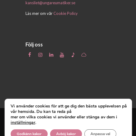
kansliet@ungareumatiker.se
Läs mer om vår
Cookie Policy
Följ oss
Vi använder cookies för att ge dig den bästa upplevelsen på
vår hemsida. Du kan ta reda på
mer om vilka cookies vi använder eller stänga av dem i
inställningar
.
Unga Reumatiker
© 2019 - Unga Reumatiker
innehar upphovsrätten till denna site och
Godkänn kakor
Avböj kakor
Anpassa val