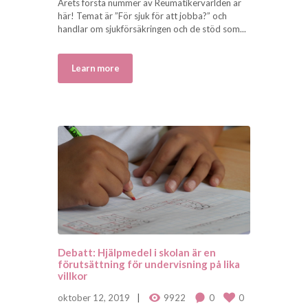
Årets första nummer av Reumatikervärlden är
här! Temat är ”För sjuk för att jobba?” och
handlar om sjukförsäkringen och de stöd som...
Learn more
Debatt: Hjälpmedel i skolan är en
förutsättning för undervisning på lika
villkor
oktober 12, 2019
9922
0
0