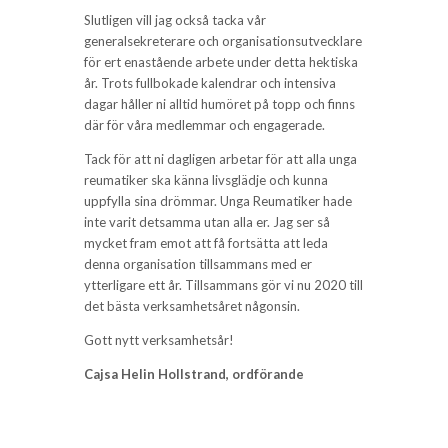
Slutligen vill jag också tacka vår
generalsekreterare och organisationsutvecklare
för ert enastående arbete under detta hektiska
år. Trots fullbokade kalendrar och intensiva
dagar håller ni alltid humöret på topp och finns
där för våra medlemmar och engagerade.
Tack för att ni dagligen arbetar för att alla unga
reumatiker ska känna livsglädje och kunna
uppfylla sina drömmar. Unga Reumatiker hade
inte varit detsamma utan alla er. Jag ser så
mycket fram emot att få fortsätta att leda
denna organisation tillsammans med er
ytterligare ett år. Tillsammans gör vi nu 2020 till
det bästa verksamhetsåret någonsin.
Gott nytt verksamhetsår!
Cajsa Helin Hollstrand, ordförande