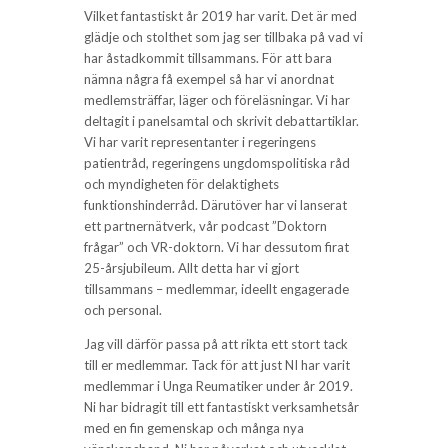
Vilket fantastiskt år 2019 har varit. Det är med
glädje och stolthet som jag ser tillbaka på vad vi
har åstadkommit tillsammans. För att bara
nämna några få exempel så har vi anordnat
medlemsträffar, läger och föreläsningar. Vi har
deltagit i panelsamtal och skrivit debattartiklar.
Vi har varit representanter i regeringens
patientråd, regeringens ungdomspolitiska råd
och myndigheten för delaktighets
funktionshinderråd. Därutöver har vi lanserat
ett partnernätverk, vår podcast ”Doktorn
frågar” och VR-doktorn. Vi har dessutom firat
25-årsjubileum. Allt detta har vi gjort
tillsammans – medlemmar, ideellt engagerade
och personal.
Jag vill därför passa på att rikta ett stort tack
till er medlemmar. Tack för att just NI har varit
medlemmar i Unga Reumatiker under år 2019.
Ni har bidragit till ett fantastiskt verksamhetsår
med en fin gemenskap och många nya