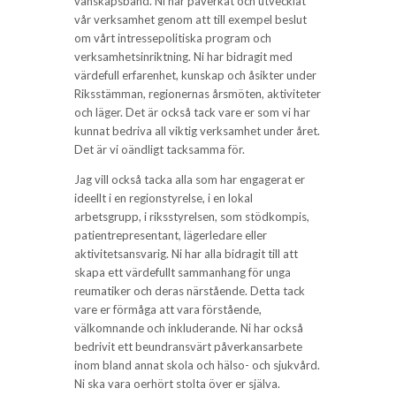
vänskapsband. Ni har påverkat och utvecklat
vår verksamhet genom att till exempel beslut
om vårt intressepolitiska program och
verksamhetsinriktning. Ni har bidragit med
värdefull erfarenhet, kunskap och åsikter under
Riksstämman, regionernas årsmöten, aktiviteter
och läger. Det är också tack vare er som vi har
kunnat bedriva all viktig verksamhet under året.
Det är vi oändligt tacksamma för.
Jag vill också tacka alla som har engagerat er
ideellt i en regionstyrelse, i en lokal
arbetsgrupp, i riksstyrelsen, som stödkompis,
patientrepresentant, lägerledare eller
aktivitetsansvarig. Ni har alla bidragit till att
skapa ett värdefullt sammanhang för unga
reumatiker och deras närstående. Detta tack
vare er förmåga att vara förstående,
välkomnande och inkluderande. Ni har också
bedrivit ett beundransvärt påverkansarbete
inom bland annat skola och hälso- och sjukvård.
Ni ska vara oerhört stolta över er själva.