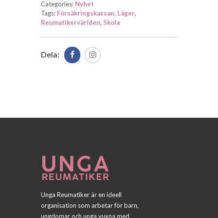
Categories:
Nyhet
Tags:
Försäkringskassan
,
Läger
,
Reumatikervärlden
,
Skola
Dela:
Unga Reumatiker är en ideell
organisation som arbetar för barn,
ungdomar och unga vuxna med