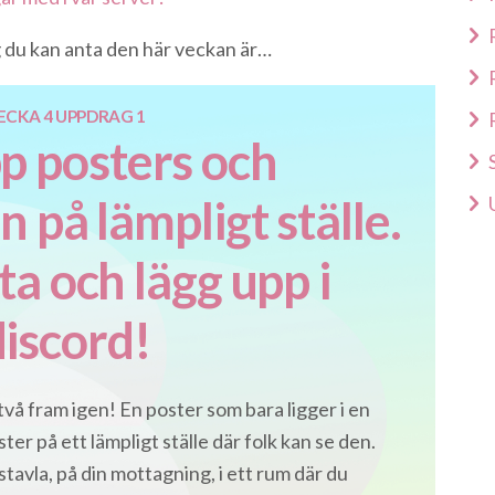
 du kan anta den här veckan är…
ECKA 4 UPPDRAG 1
pp posters och
 på lämpligt ställe.
ta och lägg upp i
discord!
två fram igen! En poster som bara ligger i en
oster på ett lämpligt ställe där folk kan se den.
avla, på din mottagning, i ett rum där du