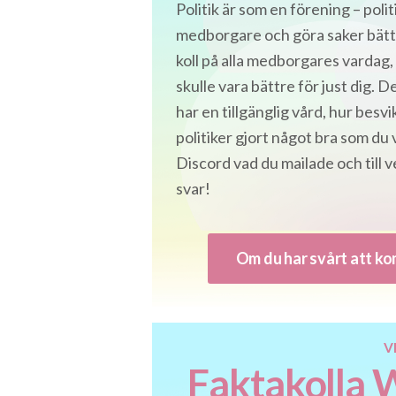
Politik är som en förening – poli
medborgare och göra saker bättr
koll på alla medborgares vardag,
skulle vara bättre för just dig. D
har en tillgänglig vård, hur besvi
politiker gjort något bra som du 
Discord vad du mailade och till 
svar!
Om du har svårt att ko
V
Faktakolla 