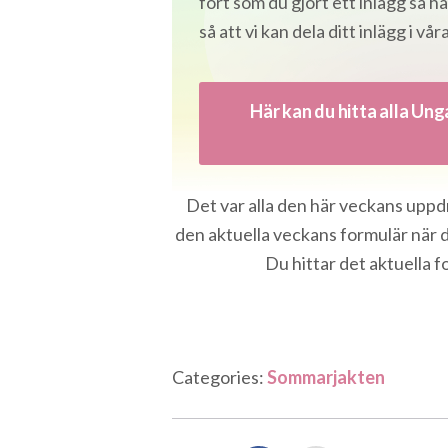
fort som du gjort ett inlägg så
så att vi kan dela ditt inlägg i vår
Här kan du hitta alla Ung
Det var alla den här veckans uppdrag
den aktuella veckans formulär när d
Du hittar det aktuella 
Categories:
Sommarjakten