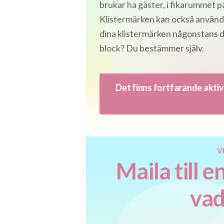
brukar ha gäster, i fikarummet på
Klistermärken kan också användas
dina klistermärken någonstans där
block? Du bestämmer själv.
Det finns fortfarande aktivi
V
Maila till e
vad