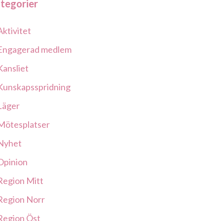
tegorier
Aktivitet
Engagerad medlem
Kansliet
Kunskapsspridning
Läger
Mötesplatser
Nyhet
Opinion
Region Mitt
Region Norr
Region Öst