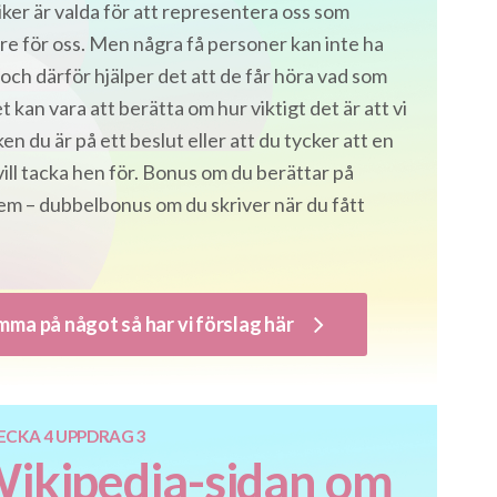
tiker är valda för att representera oss som
e för oss. Men några få personer kan inte ha
 och därför hjälper det att de får höra vad som
et kan vara att berätta om hur viktigt det är att vi
ken du är på ett beslut eller att du tycker att en
vill tacka hen för. Bonus om du berättar på
vem – dubbelbonus om du skriver när du fått
mma på något så har vi förslag här
ECKA 4 UPPDRAG 3
Wikipedia-sidan om