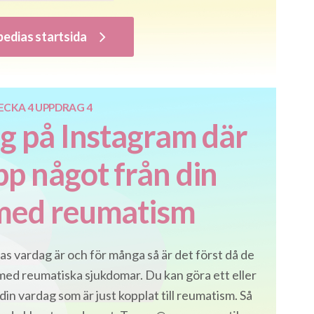
pedias startsida
ECKA 4 UPPDRAG 4
gg på Instagram där
pp något från din
med reumatism
ras vardag är och för många så är det först då de
 med reumatiska sjukdomar. Du kan göra ett eller
 din vardag som är just kopplat till reumatism. Så