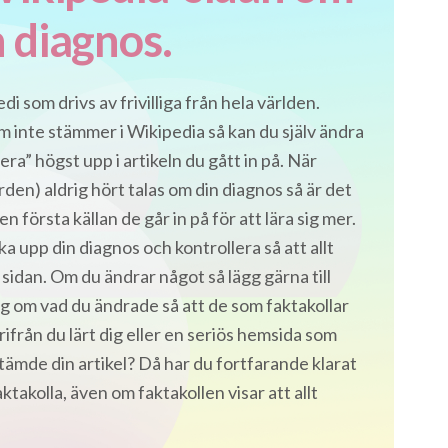
n diagnos.
i som drivs av frivilliga från hela världen.
m inte stämmer i Wikipedia så kan du själv ändra
era” högst upp i artikeln du gått in på. När
den) aldrig hört talas om din diagnos så är det
n första källan de går in på för att lära sig mer.
ka upp din diagnos och kontrollera så att allt
idan. Om du ändrar något så lägg gärna till
ing om vad du ändrade så att de som faktakollar
arifrån du lärt dig eller en seriös hemsida som
tämde din artikel? Då har du fortfarande klarat
takolla, även om faktakollen visar att allt