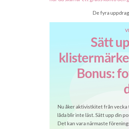
De fyra uppdrag
V
Sätt u
klistermärken
Bonus: fo
Nu åker aktivistkitet från vecka 
låda blir inte läst. Sätt upp din p
Det kan vara närmaste föreningst