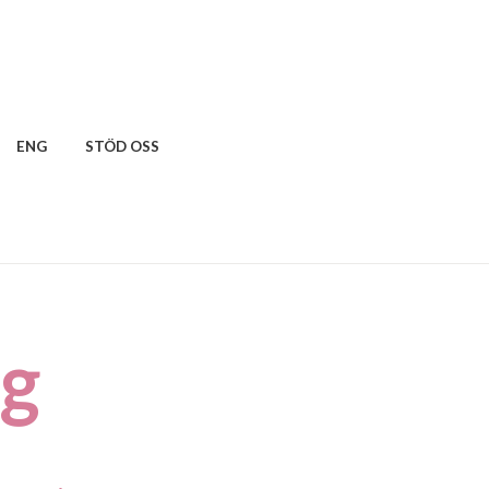
ENG
STÖD OSS
ag