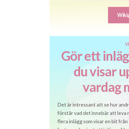
Wiki
V
Gör ett inlä
du visar u
vardag 
Det är intressant att se hur and
förstår vad det innebär att leva
flera inlägg som visar en bit från