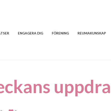
ATSER
ENGAGERA DIG
FÖRENING
REUMAKUNSKAP
veckans uppdr