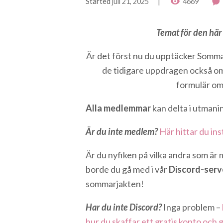
Started
juli 21, 2025
4669
Temat för den här
Är det först nu du upptäcker Sommar
de tidigare uppdragen också om
formulär om 
Alla medlemmar
kan delta i utmani
Är du inte medlem?
Här hittar du ins
Är du nyfiken på vilka andra som är
borde du gå med i vår
Discord-serv
sommarjakten!
Har du inte Discord?
Inga problem –
hur du skaffar ett gratis konto och g