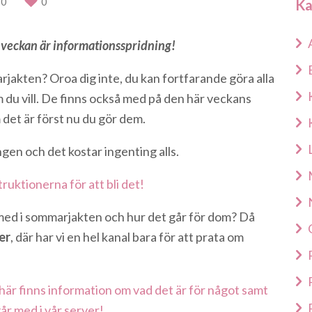
0
0
Ka
 veckan är informationsspridning!
jakten? Oroa dig inte, du kan fortfarande göra alla
 du vill. De finns också med på den här veckans
det är först nu du gör dem.
ngen och det kostar ingenting alls.
truktionerna för att bli det!
 med i sommarjakten och hur det går för dom? Då
er
, där har vi en hel kanal bara för att prata om
här finns information om vad det är för något samt
år med i vår server!