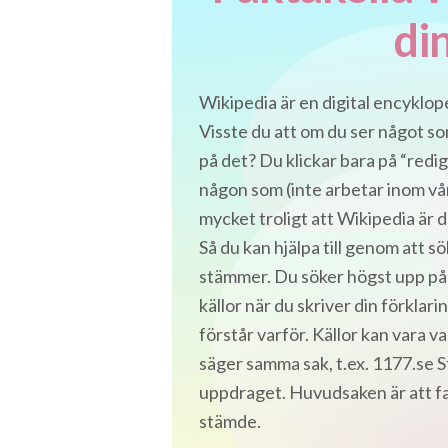
di
Wikipedia är en digital encykloped
Visste du att om du ser något so
på det? Du klickar bara på “redig
någon som (inte arbetar inom vår
mycket troligt att Wikipedia är de
Så du kan hjälpa till genom att sö
stämmer. Du söker högst upp på s
källor när du skriver din förklar
förstår varför. Källor kan vara v
säger samma sak, t.ex. 1177.se S
uppdraget. Huvudsaken är att fak
stämde.