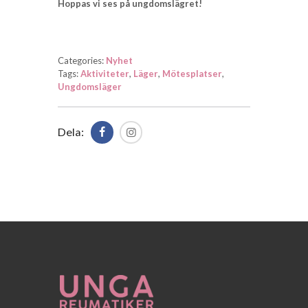
Hoppas vi ses på ungdomslägret!
Categories:
Nyhet
Tags:
Aktiviteter
,
Läger
,
Mötesplatser
,
Ungdomsläger
Dela: