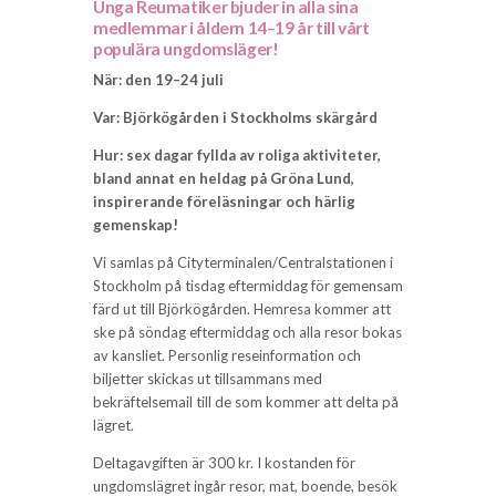
Unga Reumatiker bjuder in alla sina
medlemmar i åldern 14–19 år till vårt
populära ungdomsläger!
När: den 19–24 juli
Var: Björkögården i Stockholms skärgård
Hur: sex dagar fyllda av roliga aktiviteter,
bland annat en heldag på Gröna Lund,
inspirerande föreläsningar och härlig
gemenskap!
Vi samlas på Cityterminalen/Centralstationen i
Stockholm på tisdag eftermiddag för gemensam
färd ut till Björkögården. Hemresa kommer att
ske på söndag eftermiddag och alla resor bokas
av kansliet. Personlig reseinformation och
biljetter skickas ut tillsammans med
bekräftelsemail till de som kommer att delta på
lägret.
Deltagavgiften är 300 kr. I kostanden för
ungdomslägret ingår resor, mat, boende, besök