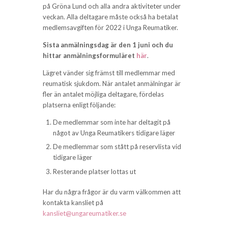
på Gröna Lund och alla andra aktiviteter under
veckan. Alla deltagare måste också ha betalat
medlemsavgiften för 2022 i Unga Reumatiker.
Sista anmälningsdag är den 1 juni och du
hittar anmälningsformuläret
här
.
Lägret vänder sig främst till medlemmar med
reumatisk sjukdom. När antalet anmälningar är
fler än antalet möjliga deltagare, fördelas
platserna enligt följande:
De medlemmar som inte har deltagit på
något av Unga Reumatikers tidigare läger
De medlemmar som stått på reservlista vid
tidigare läger
Resterande platser lottas ut
Har du några frågor är du varm välkommen att
kontakta kansliet på
kansliet@ungareumatiker.se