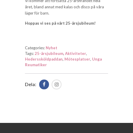
Vi kommer att fortsätta 25-årsfirandet hela
året, bland annat med kalas och disco på våra
läger för barn.
Hoppas vi ses på vårt 25-årsjubileum!
Categories:
Nyhet
Tags:
25-årsjubileum
,
Aktiviteter
,
Hederssköldpaddan
,
Mötesplatser
,
Unga
Reumatiker
Dela: