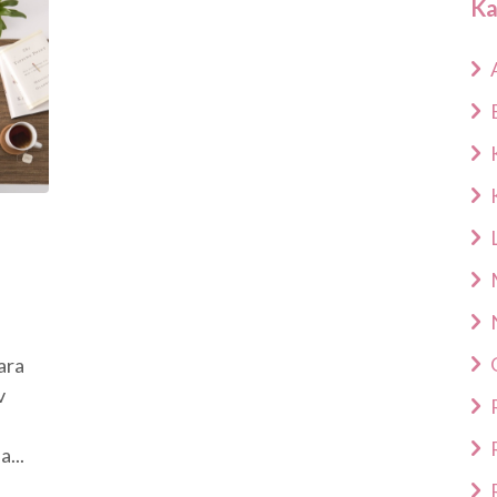
Ka
ara
v
...