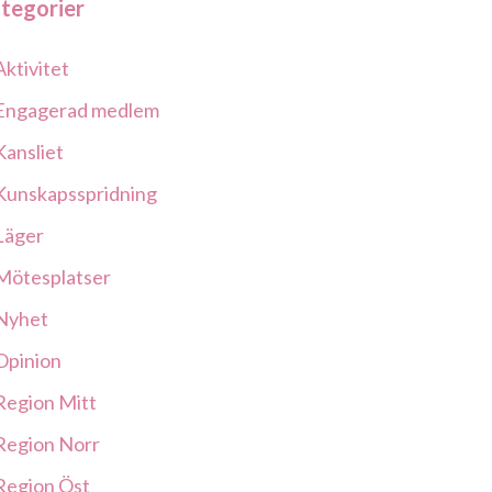
tegorier
Aktivitet
Engagerad medlem
Kansliet
Kunskapsspridning
Läger
Mötesplatser
Nyhet
Opinion
Region Mitt
Region Norr
Region Öst