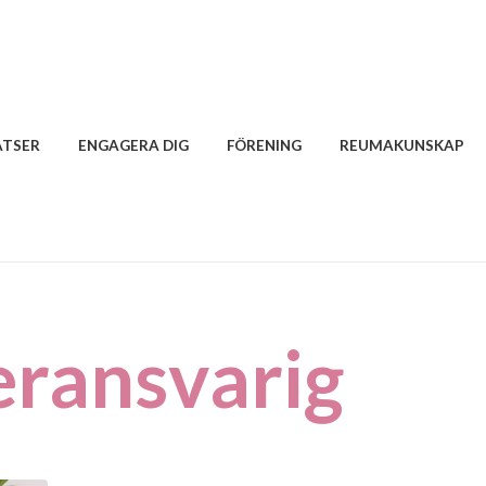
ATSER
ENGAGERA DIG
FÖRENING
REUMAKUNSKAP
eransvarig