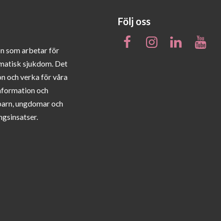
Följ oss
on som arbetar för
matisk sjukdom. Det
on och verka för våra
information och
barn, ungdomar och
ngsinsatser.