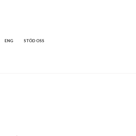
ENG
STÖD OSS