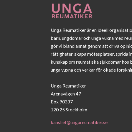
Unga Reumatiker är en ideell organisati
barn, ungdomar och unga vuxna med reu
gör vi bland annat genom att driva opini
rättigheter, skapa mötesplatser, sprida 
kunskap om reumatiska sjukdomar hos 
unga vuxna och verkar för ökade forskni
Unga Reumatiker
Arenavägen 47
Box 90337
120 25 Stockholm
kansliet@ungareumatiker.se