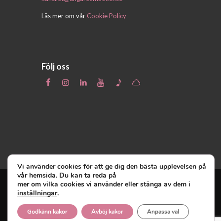
Läs mer om vår
Cookie Policy
Följ oss
Vi använder cookies för att ge dig den bästa upplevelsen på
vår hemsida. Du kan ta reda på
mer om vilka cookies vi använder eller stänga av dem i
inställningar
.
Unga Reumatiker
© 2019 - Unga Reumatiker
innehar upphovsrätten till denna site och
Godkänn kakor
Avböj kakor
Anpassa val