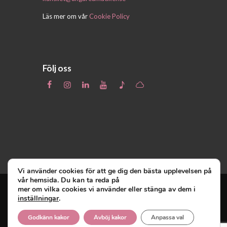
Läs mer om vår
Cookie Policy
Följ oss
Vi använder cookies för att ge dig den bästa upplevelsen på
vår hemsida. Du kan ta reda på
mer om vilka cookies vi använder eller stänga av dem i
inställningar
.
Unga Reumatiker
© 2019 - Unga Reumatiker
innehar upphovsrätten till denna site och
Godkänn kakor
Avböj kakor
Anpassa val