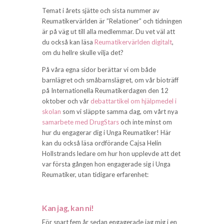
Temat i årets sjätte och sista nummer av
Reumatikervärlden är ”Relationer” och tidningen
är på väg ut till alla medlemmar. Du vet väl att
du också kan läsa
Reumatikervärlden digitalt
,
om du hellre skulle vilja det?
På våra egna sidor berättar vi om både
barnlägret och småbarnslägret, om vår bioträff
på Internationella Reumatikerdagen den 12
oktober och vår
debattartikel om hjälpmedel i
skolan
som vi släppte samma dag, om vårt nya
samarbete med DrugStars
och inte minst om
hur du engagerar dig i Unga Reumatiker! Här
kan du också läsa ordförande Cajsa Helin
Hollstrands ledare om hur hon upplevde att det
var första gången hon engagerade sig i Unga
Reumatiker, utan tidigare erfarenhet:
Kan jag, kan ni!
För snart fem år sedan engagerade jag mig i en