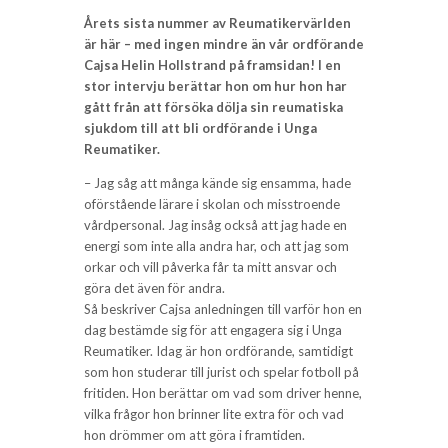
Årets sista nummer av Reumatikervärlden
är här – med ingen mindre än vår ordförande
Cajsa Helin Hollstrand på framsidan! I en
stor intervju berättar hon om hur hon har
gått från att försöka dölja sin reumatiska
sjukdom till att bli ordförande i Unga
Reumatiker.
– Jag såg att många kände sig ensamma, hade
oförstående lärare i skolan och misstroende
vårdpersonal. Jag insåg också att jag hade en
energi som inte alla andra har, och att jag som
orkar och vill påverka får ta mitt ansvar och
göra det även för andra.
Så beskriver Cajsa anledningen till varför hon en
dag bestämde sig för att engagera sig i Unga
Reumatiker. Idag är hon ordförande, samtidigt
som hon studerar till jurist och spelar fotboll på
fritiden. Hon berättar om vad som driver henne,
vilka frågor hon brinner lite extra för och vad
hon drömmer om att göra i framtiden.