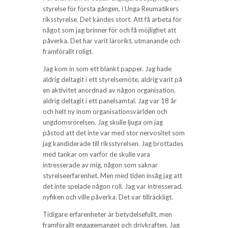
styrelse för första gången, i Unga Reumatikers
riksstyrelse. Det kändes stort. Att få arbeta för
något som jag brinner för och få möjlighet att
påverka. Det har varit lärorikt, utmanande och
framförallt roligt.
Jag kom in som ett blankt papper. Jag hade
aldrig deltagit i ett styrelsemöte, aldrig varit på
en aktivitet anordnad av någon organisation,
aldrig deltagit i ett panelsamtal. Jag var 18 år
och helt ny inom organisationsvärlden och
ungdomsrörelsen. Jag skulle ljuga om jag
påstod att det inte var med stor nervositet som
jag kandiderade till riksstyrelsen. Jag brottades
med tankar om varför de skulle vara
intresserade av mig, någon som saknar
styrelseerfarenhet. Men med tiden insåg jag att
det inte spelade någon roll. Jag var intresserad,
nyfiken och ville påverka. Det var tillräckligt.
Tidigare erfarenheter är betydelsefullt, men
framförallt engagemanget och drivkraften. Jag