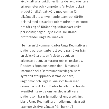
viktigt att alla funktioner får ta del av patienters
erfarenheter och kompetens. Vi tycker också
att det är viktigt att våra medlemmar får
tillgång till ett samverkande team och därför
delar vi med oss av bra och mindre bra exempel
och förslag på förändring, utifrån vårt unika
perspektiv, säger Cajsa Helin Hollstrand,
ordförande i Unga Reumatiker.
I fem avsnitt kommer därför Unga Reumatikers
patientrepresentanter att svara på frågor från
en sjuksköterska, en fysioterapeut, en
arbetsterapeut, en kurator och en psykolog.
Podden släpps onsdagen den 18 mars på
Internationella Barnreumatikerdagen, som
syftar till att uppmärksamma de barn,
ungdomar och unga vuxna som lever med
reumatisk sjukdom. Därför handlar det första
avsnittet lite extra om hur det är att vara
patient som barn. En nationell undersökning
bland Unga Reumatikers medlemmar visar att
exempelvis övergången från barn- till