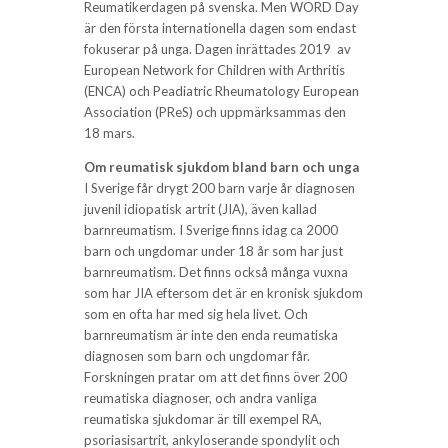
Reumatikerdagen på svenska. Men WORD Day
är den första internationella dagen som endast
fokuserar på unga. Dagen inrättades 2019 av
European Network for Children with Arthritis
(ENCA) och Peadiatric Rheumatology European
Association (PReS) och uppmärksammas den
18 mars.
Om reumatisk sjukdom bland barn och unga
I Sverige får drygt 200 barn varje år diagnosen
juvenil idiopatisk artrit (JIA), även kallad
barnreumatism. I Sverige finns idag ca 2000
barn och ungdomar under 18 år som har just
barnreumatism. Det finns också många vuxna
som har JIA eftersom det är en kronisk sjukdom
som en ofta har med sig hela livet. Och
barnreumatism är inte den enda reumatiska
diagnosen som barn och ungdomar får.
Forskningen pratar om att det finns över 200
reumatiska diagnoser, och andra vanliga
reumatiska sjukdomar är till exempel RA,
psoriasisartrit, ankyloserande spondylit och