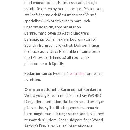
medlemmar och andra intresserade. I varje
avsnitt är det en ny person och profession som
ställer frågorna och först ut är Anna Vermé,
specialistsjuksköterska inom barn- och
ungdomsmedicin, som arbetar på
Barnreumatologen på Astrid Lindgrens
Barnsjukhus och är registerkoordinator för
Svenska Barnreumaregistret. Doktorn frågar
produceras av Unga Reumatiker i samarbete
med AbbVie och finns på alla podcast-
plattformar och Spotify.
Redan nu kan du lyssna på
en trailer
för de nya
avsnitten.
Om Internationella Barnreumatikerdagen
World young Rheumatic Disease Day (WORD
Day), eller Internationella Barnreumatikerdagen
på svenska, syftar till att uppmärksamma de
barn, ungdomar och unga vuxna som lever med
reumatisk sjukdom. Sedan tidigare finns World
Arthritis Day, även kallad Internationella