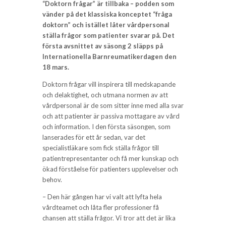
“Doktorn frågar” är tillbaka – podden som
vänder på det klassiska konceptet “fråga
doktorn” och istället låter vårdpersonal
ställa frågor som patienter svarar på. Det
första avsnittet av säsong 2 släpps på
Internationella Barnreumatikerdagen den
18 mars.
Doktorn frågar vill inspirera till medskapande
och delaktighet, och utmana normen av att
vårdpersonal är de som sitter inne med alla svar
och att patienter är passiva mottagare av vård
och information. I den första säsongen, som
lanserades för ett år sedan, var det
specialistläkare som fick ställa frågor till
patientrepresentanter och få mer kunskap och
ökad förståelse för patienters upplevelser och
behov.
– Den här gången har vi valt att lyfta hela
vårdteamet och låta fler professioner få
chansen att ställa frågor. Vi tror att det är lika