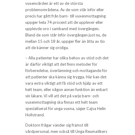
vuxenvården är ett av de största
problemområdena. Av de som står inför eller
precis har gått från barn- till vuxenmottagning
uppger hela 74 procent att de upplever eller
upplevde oro i samband med övergången.
Bland de som står inför övergången just nu, de
mellan 15 och 18 år, uppger fler än åtta av tio
att de känner sig oroliga.
– Alla patienter har olika behov av stöd och det
är därför viktigt att det finns metoder för
förberedelse, överlämning och mottagande för
att patienter ska känna sig trygga. Här kan det
vara extra viktigt att få stöd och hjälp av ett
helt team, eller någon annan funktion än enbart
sin läkare. Vi vill att det på varje barn- och
vuxenmottagning ska finnas ett helt team
specialiserat för unga vuxna, säger Cajsa Helin
Hollstrand.
Doktorn frågar vänder sig främst till
vårdpersonal, men också till Unga Reumatikers