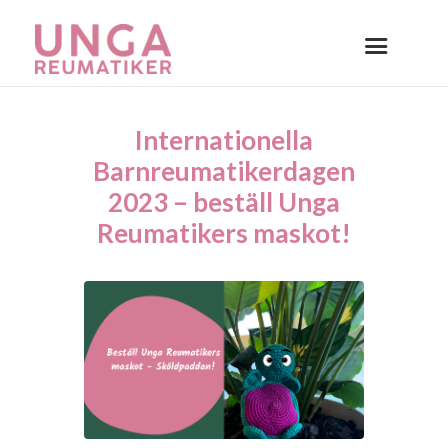
Internationella
Barnreumatikerdagen
2023 – beställ Unga
Reumatikers maskot!