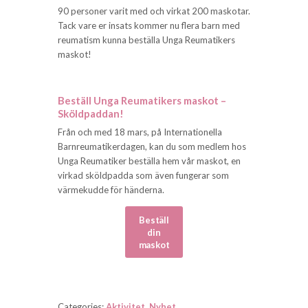
90 personer varit med och virkat 200 maskotar.
Tack vare er insats kommer nu flera barn med
reumatism kunna beställa Unga Reumatikers
maskot!
Beställ Unga Reumatikers maskot –
Sköldpaddan!
Från och med 18 mars, på Internationella
Barnreumatikerdagen, kan du som medlem hos
Unga Reumatiker beställa hem vår maskot, en
virkad sköldpadda som även fungerar som
värmekudde för händerna.
Beställ
din
maskot
Categories:
Aktivitet
,
Nyhet