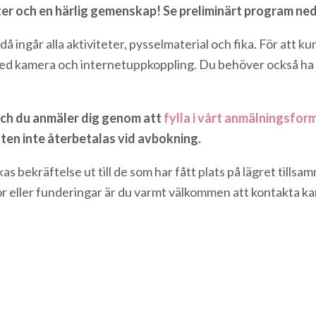
eter och en härlig gemenskap! Se preliminärt program ne
å ingår alla aktiviteter, pysselmaterial och fika. För att k
n med kamera och internetuppkoppling. Du behöver också ha
 och du anmäler dig genom att
fylla i vårt anmälningsfor
ten inte återbetalas vid avbokning.
as bekräftelse ut till de som har fått plats på lägret til
gor eller funderingar är du varmt välkommen att kontakta ka