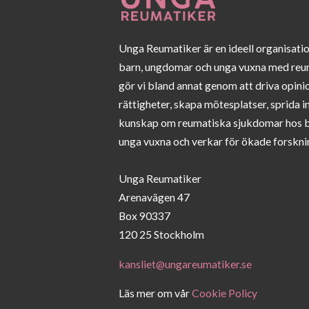
Unga Reumatiker är en ideell organisati
barn, ungdomar och unga vuxna med reu
gör vi bland annat genom att driva opini
rättigheter, skapa mötesplatser, sprida 
kunskap om reumatiska sjukdomar hos 
unga vuxna och verkar för ökade forskni
Unga Reumatiker
Arenavägen 47
Box 90337
120 25 Stockholm
kansliet@ungareumatiker.se
Läs mer om vår
Cookie Policy