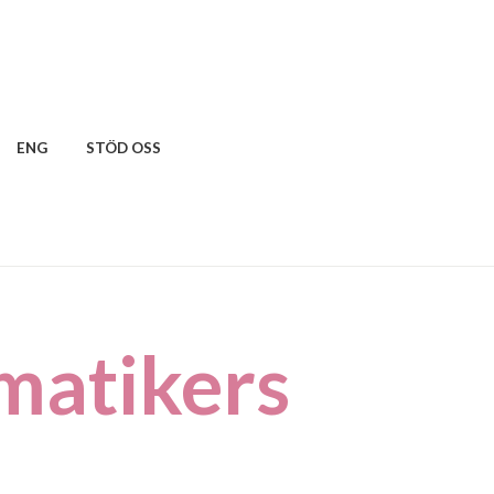
ENG
STÖD OSS
matikers