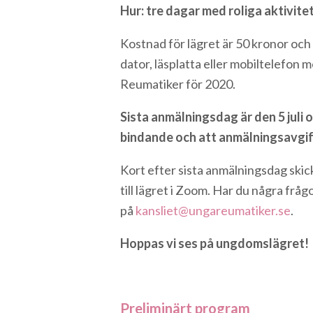
Hur: tre dagar med roliga aktivit
Kostnad för lägret är 50 kronor och d
dator, läsplatta eller mobiltelefo
Reumatiker för 2020.
Sista anmälningsdag är den 5 juli
bindande och att anmälningsavgif
Kort efter sista anmälningsdag skick
till lägret i Zoom. Har du några frå
på
kansliet@ungareumatiker.se
.
Hoppas vi ses på ungdomslägret!
Preliminärt program