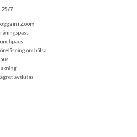
 25/7
ogga in i Zoom
Träningspass
Lunchpaus
öreläsning om hälsa
Paus
Bakning
ägret avslutas