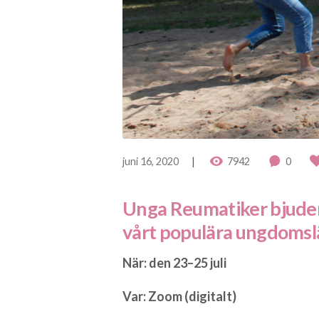
juni 16, 2020
7942
0
Unga Reumatiker bjuder i
vårt populära ungdomsl
När: den 23–25 juli
Var: Zoom (digitalt)