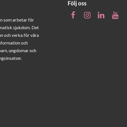
Följ oss
on som arbetar för
matisk sjukdom. Det
on och verka för våra
information och
barn, ungdomar och
ngsinsatser.