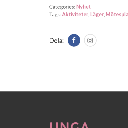
Categories:
Nyhet
Tags:
Aktiviteter
,
Läger
,
Mötespla
Dela: