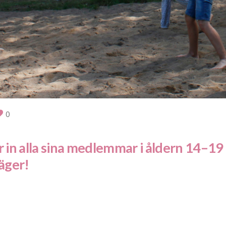
0
n alla sina medlemmar i åldern 14–19 år
äger!