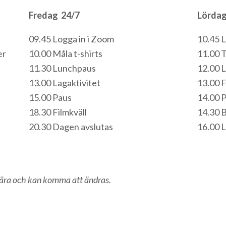
Fredag 24/7
Lördag
09.45 Logga in i Zoom
10.45 L
er
10.00 Måla t-shirts
11.00 
11.30 Lunchpaus
12.00 
13.00 Lagaktivitet
13.00 F
15.00 Paus
14.00 
18.30 Filmkväll
14.30 
20.30 Dagen avslutas
16.00 L
inära och kan komma att ändras.