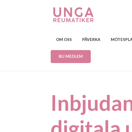
OM OSS
PÅVERKA
MÖTESPL
BLI MEDLEM
Inbjudan
digitala