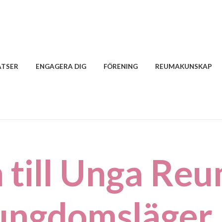
ATSER
ENGAGERA DIG
FÖRENING
REUMAKUNSKAP
 till Unga Reu
 ungdomsläger