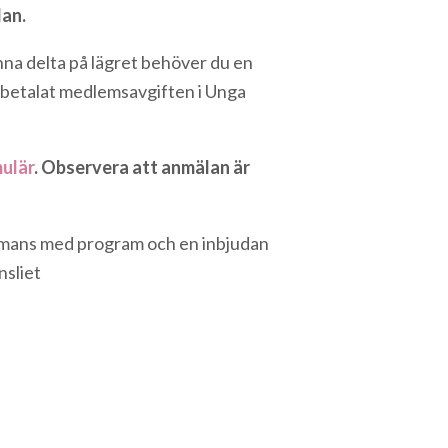
dan.
unna delta på lägret behöver du en
 betalat medlemsavgiften i Unga
mulär
. Observera att anmälan är
lsammans med program och en inbjudan
nsliet