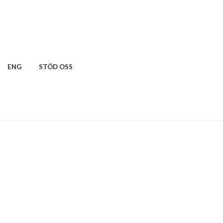
ENG
STÖD OSS