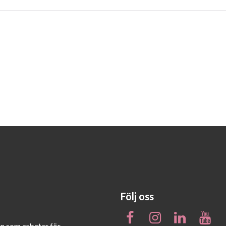
Följ oss
on som arbetar för