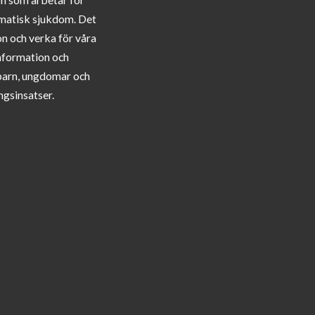
matisk sjukdom. Det
on och verka för våra
information och
barn, ungdomar och
ngsinsatser.