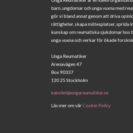
barn, ungdomar och unga vuxna med reu
gör vi bland annat genom att driva opini
rättigheter, skapa mötesplatser, sprida 
kunskap om reumatiska sjukdomar hos 
unga vuxna och verkar för ökade forskni
Unga Reumatiker
Arenavägen 47
Box 90337
120 25 Stockholm
kansliet@ungareumatiker.se
Läs mer om vår
Cookie Policy