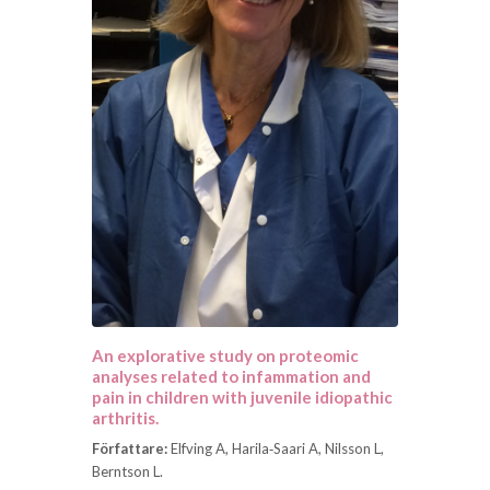
An explorative study on proteomic
analyses related to infammation and
pain in children with juvenile idiopathic
arthritis.
Författare:
Elfving A, Harila‑Saari A, Nilsson L,
Berntson L.