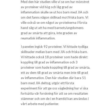
Med den här studien ville vi se om hur mönstret
av proteiner vid hög och låg grad av
inflammation skulle se ut hos barn med JIA och
om det fanns någon skillnad mot friska barn. Vi
ville också se om något av proteinerna i första
hand såg ut att ha med barnets/ungdomens
grad av smärta att göra, inte graden av
reumatisk inflammation.
I panelen ingick 92 proteiner. Vi hittade tydliga
skillnader mellan barn med JIA och friska barn.
Vi hittade också 18 proteiner som hade direkt
koppling till grad av inflammation och 3
proteiner som hade koppling till grad av smärta,
ett av dem till grad av smärta men inte till grad
av inflammation. Den här studien där bara 51
barn med JIA deltog, utgör ett första
experiment för att ge oss vägledning hur vi ska
fortsätta vår forskning för att se om resultaten
stämmer och om de i en framtid kan användas i
vårt arbete med patienter.