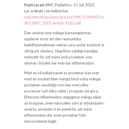
Publicerad:
BMC Pediatrics, 15 Juli 2023.
Läs artikeln i sin helhet här:
ncbi.nlm.nih.gov/pmc/articles/PMC10349407/p
df/12887_2023_Article_4181.pdf
Den smärta som många barn/ungdomar
upplever trots att den reumatiska
ledinflammationen verkar vara under kontroll är
viktig att studera. Idag finns väldigt känsliga
metoder för att mäta små proteiner som
simmar i blodet när man har inflammation.
Med en så kallad panel av proteiner kan man
med en mycket liten mängd blod mäta många
proteiner samtidigt som har med olika
processer och olika celler i kroppen att göra.
Eftersom inflammation engagerar många delar
av kroppen, även nervceller som är inblandade i
smärta, använde vi en panel för att mäta
inflammation där även proteiner från
nervsystemet ingår.