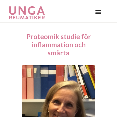
Proteomik studie för
inflammation och
smärta