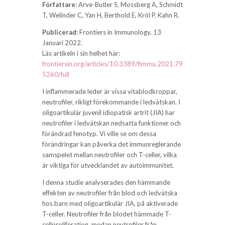
Författare:
Arve-Butler S, Mossberg A, Schmidt
T, Welinder C, Yan H, Berthold E, Król P, Kahn R.
Publicerad:
Frontiers in Immunology, 13
Januari 2022.
Läs artikeln i sin helhet här:
frontiersin.org/articles/10.3389/fimmu.2021.79
5260/full
I inflammerade leder är vissa vitablodkroppar,
neutrofiler, rikligt förekommande i ledvätskan. I
oligoartikulär juvenil idiopatisk artrit (JIA) har
neutrofiler i ledvätskan nedsatta funktioner och
förändrad fenotyp. Vi ville se om dessa
förändringar kan påverka det immunreglerande
samspelet mellan neutrofiler och T-celler, vilka
är viktiga för utvecklandet av autoimmunitet.
I denna studie analyserades den hämmande
effekten av neutrofiler från blod och ledvätska
hos barn med oligoartikulär JIA, på aktiverade
T-celler. Neutrofiler från blodet hämmade T-
cellproliferation, medan neutrofiler från