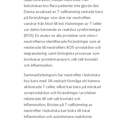
ledvätskan hos flera patienter inte gjorde det.
Denna avsaknad av T-cellhämning verkade bero
på förändringar som sker när neutrofilen
vandrar från blod till led. Hämningen av T-celler
var delvis beroende av reaktiva syreföreningar
(ROS). En analys av alla proteiner som vinns i
neutrofilerna identifierade förändringar som är
relaterade till neutrofilers ROS-produktion och
degranulering, samt biologiska processer som
involverar proteintransport, cell-cell-kontakt
och inflammation.
Sammanfattningsvis har neutrofiler i ledvätska
hos barn med JIA nedsatt förmåga att hämma
aktiverade T-celler, vilket kan bero på minskad
syreproduktion och förändringar i proteiner
relaterade till cell-cell-kontakt och
inflammation. Bristen på T-cellhämning av
neutrofiler i ledvätska kan bidra till lokal
inflammation och autoimmuna reaktioner.