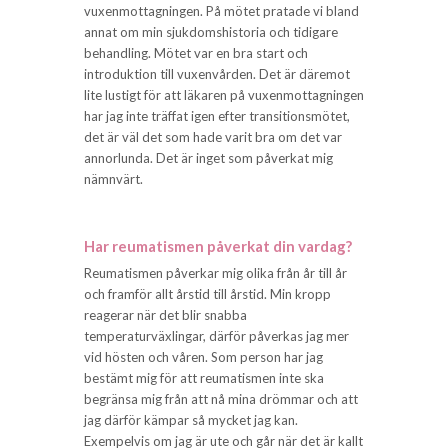
vuxenmottagningen. På mötet pratade vi bland
annat om min sjukdomshistoria och tidigare
behandling. Mötet var en bra start och
introduktion till vuxenvården. Det är däremot
lite lustigt för att läkaren på vuxenmottagningen
har jag inte träffat igen efter transitionsmötet,
det är väl det som hade varit bra om det var
annorlunda. Det är inget som påverkat mig
nämnvärt.
Har reumatismen påverkat din vardag?
Reumatismen påverkar mig olika från år till år
och framför allt årstid till årstid. Min kropp
reagerar när det blir snabba
temperaturväxlingar, därför påverkas jag mer
vid hösten och våren. Som person har jag
bestämt mig för att reumatismen inte ska
begränsa mig från att nå mina drömmar och att
jag därför kämpar så mycket jag kan.
Exempelvis om jag är ute och går när det är kallt