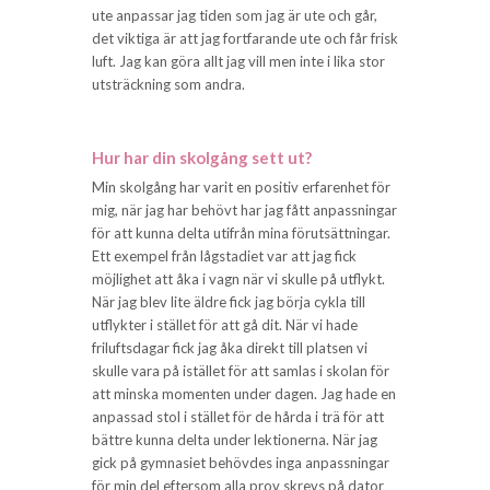
ute anpassar jag tiden som jag är ute och går,
det viktiga är att jag fortfarande ute och får frisk
luft. Jag kan göra allt jag vill men inte i lika stor
utsträckning som andra.
Hur har din skolgång sett ut?
Min skolgång har varit en positiv erfarenhet för
mig, när jag har behövt har jag fått anpassningar
för att kunna delta utifrån mina förutsättningar.
Ett exempel från lågstadiet var att jag fick
möjlighet att åka i vagn när vi skulle på utflykt.
När jag blev lite äldre fick jag börja cykla till
utflykter i stället för att gå dit. När vi hade
friluftsdagar fick jag åka direkt till platsen vi
skulle vara på istället för att samlas i skolan för
att minska momenten under dagen. Jag hade en
anpassad stol i stället för de hårda i trä för att
bättre kunna delta under lektionerna. När jag
gick på gymnasiet behövdes inga anpassningar
för min del eftersom alla prov skrevs på dator