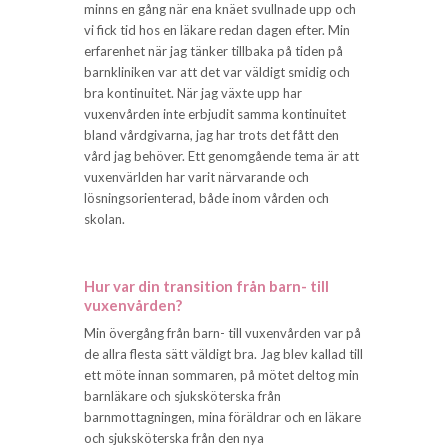
minns en gång när ena knäet svullnade upp och
vi fick tid hos en läkare redan dagen efter. Min
erfarenhet när jag tänker tillbaka på tiden på
barnkliniken var att det var väldigt smidig och
bra kontinuitet. När jag växte upp har
vuxenvården inte erbjudit samma kontinuitet
bland vårdgivarna, jag har trots det fått den
vård jag behöver. Ett genomgående tema är att
vuxenvärlden har varit närvarande och
lösningsorienterad, både inom vården och
skolan.
Hur var din transition från barn- till
vuxenvården?
Min övergång från barn- till vuxenvården var på
de allra flesta sätt väldigt bra. Jag blev kallad till
ett möte innan sommaren, på mötet deltog min
barnläkare och sjuksköterska från
barnmottagningen, mina föräldrar och en läkare
och sjuksköterska från den nya