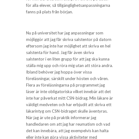
för alla elever, så tillgänglighetsanpassningarna
fanns på plats från början.
Nu på universitet har jag anpassningar som
möjliggör att jag får skriva salstentor på datorn
eftersom jag inte har möjlighet att skriva en hel
salstenta för hand. Jag får även skriva
salstentor i en liten grupp för att jag ska kunna
ställa mig upp och röra mig utan att störa andra.
Ibland behöver jag hoppa över vissa
föreläsningar, särskilt under hösten och våren.
Flera av föreläsningarna på programmet jag
läser är inte obligatoriska vilket innebär att det
inte har påverkat mitt CSN-bidrag. Min läkare är
väldigt medveten och har erbjudit att skriva ett
läkarintyg om CSN-bidraget skulle äventyras.
När jag är ute på praktik informerar jag
handledaren om att jag har reumatism och vad
det kan innebära, att jag exempelvis kan halta
eller inte kan göra vissa aktiviteter med