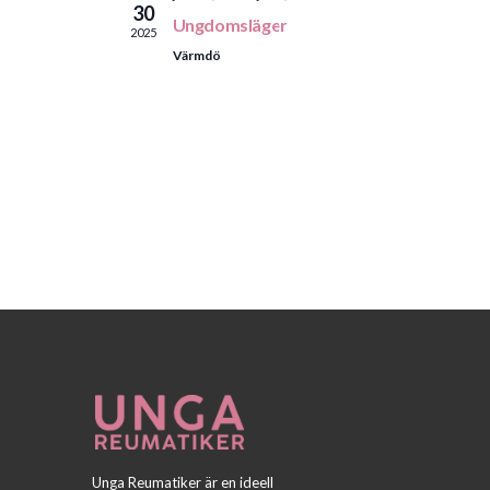
30
n
Ungdomsläger
2025
g
Värmdö
Unga Reumatiker är en ideell