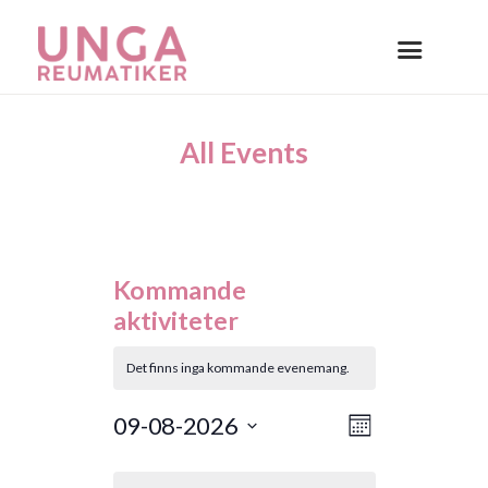
All Events
Kommande
aktiviteter
Det finns inga kommande evenemang.
E
V
09-08-2026
M
v
y
å
V
n
K
e
ä
-
a