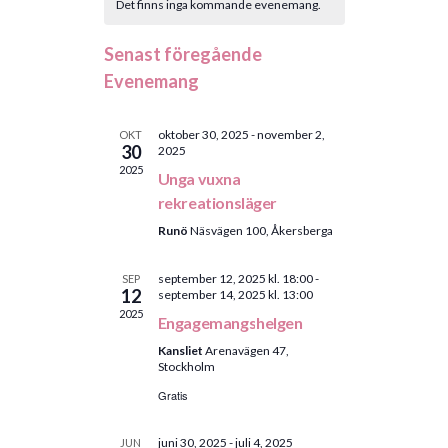
Det finns inga kommande evenemang.
n
l
a
d
n
e
j
l
a
Senast föregående
d
m
e
a
v
Evenemang
a
t
n
n
i
u
d
g
g
oktober 30, 2025
-
november 2,
m
OKT
30
e
v
2025
.
e
2025
y
Unga vuxna
r
r
n
rekreationsläger
a
i
a
Runö
Näsvägen 100, Åkersberga
v
n
v
E
i
g
september 12, 2025 kl. 18:00
-
SEP
v
12
g
september 14, 2025 kl. 13:00
2025
e
e
Engagemangshelgen
r
n
Kansliet
Arenavägen 47,
i
Stockholm
e
n
Gratis
m
g
a
juni 30, 2025
-
juli 4, 2025
JUN