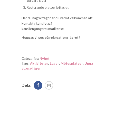
tidigare läger
Resterande platser lottas ut
Har du några frågor är du varmt välkommen att
kontakta kansliet på
kansliet@ungareumatiker.se
.
Hoppas vi ses på rekreationslägret!
Categories:
Nyhet
Tags:
Aktiviteter
,
Läger
,
Mötesplatser
,
Unga
vuxna-läger
Dela: