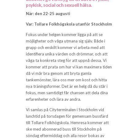
psykisk, social och sexuell hälsa.
När: den 22-25 augusti
Var: Tollare Folkhögskola utanför Stockholm
Fokus under helgen kommer ligga på att se
möjligheter och våga utmana sig själv. Både i
grupp och enskilt kommer vi arbeta med att
identifiera unika värden och drömmar, och att
våga ta konkreta steg för att uppnå dessa. Vi
kommer att prata om hur vi kan maximera tiden
då vi mår bra genom att bryta gamla
tankemönster, lära oss mer om kost och hitta
nya träningsformer. Det är en helg då du står i
fokus, men samtidigt får chansen att dela dina
erfarenheter och lära av andra.
Vi samlas på Cityterminalen i Stockholm vid
lunchtid på torsdagen för gemensam bussfärd
till Tollare Folkhögskola. Hemresa kommer att
ske med abonnerad buss till Stockholm på
söndag eftermiddag och alla resor bokas av