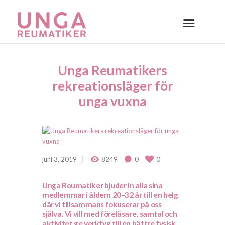
Unga Reumatikers
rekreationsläger för
unga vuxna
juni 3, 2019
8249
0
0
Unga Reumatiker bjuder in alla sina
medlemmar i åldern 20–32 år till en helg
där vi tillsammans fokuserar på oss
själva. Vi vill med föreläsare, samtal och
aktivitet ge verktyg till en bättre fysisk,