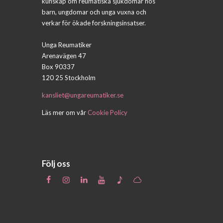
kunskap om reumatiska sjukdomar hos
barn, ungdomar och unga vuxna och
verkar för ökade forskningsinsatser.
Unga Reumatiker
Arenavägen 47
Box 90337
120 25 Stockholm
kansliet@ungareumatiker.se
Läs mer om vår
Cookie Policy
Följ oss