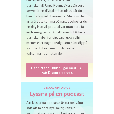
Du läste rätt, vi har startat en
tramskanal! Unga Reumatikers Discord-
server är en digital mötesplats där du
kan prata med likasinnade. Men om det
är svårt att komma på något och/eller du
en dag inte vill prata allvar utan bara få
en tramsig paus från allt annat? Då finns
tramskanalen för dig. Lägg upp valfri
meme, eller något lustigt som hänt dig på
sistone. Till och med ordvitsar är
välkomna i tramskanalen!
Här hittar du hur du går med
i vår Discord-server!
VECKA 1 UPPDRAG 3
Lyssna på en podcast
Att lyssna på podcasts är ett bekvämt
sätt att få höra nya saker, kanske
samtidigt som du gör något annat. T.ex.