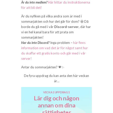
Är du inte medlem?
Här hittar du instruktionerna
för att bli det!
Är du nyfiken på vilka andra som är med i
sommarjakten och hur det går för dom? 🤩 Då
borde du gå med i vår
Discord-server
, där har
vi en hel kanal bara för att prata om
sommarjakten!
Har du inte Discord?
Inga problem –
här finns
information om vad det är för något samt hur
du skaffar ett gratis konto och går med i vår
server!
Antar du sommarjakten? 💗✨
De fyra uppdrag du kan anta den här veckan
är…
VECKA 1 UPPDRAG 1
Lär dig och någon
annan om dina
rättigheter