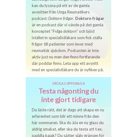
kan du lyssna på ett av de gamla
avsnitten från Unga Reumatikers
podcast:
Doktorn frågar
.
Doktorn frågar
är en podcast där vi vände på det gamla
konceptet ”
Fråga doktorn
” och bjöd
istället in specialistläkare som fick ställa
frågor till patienter som lever med
reumatisk sjukdom. Podcasten är inte
aktiv just nu men den finns fortfarande
där poddar finns. Leta upp ett avsnitt
med en specialistläkare du är nyfiken på.
VECKA 1 UPPDRAG 4
Testa någonting du
inte gjort tidigare
Du läste rätt, det är dags att skapa en ny
erfarenhet som blir ett minne från den
här sommaren. Ska du äta en ny glass du
aldrig smakat, eller ska du testa att t.ex.
paddla kajak? Du sätter själv gränsen för