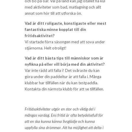
och bo på öar. Väl på land kan jag istället ha kul
med aktiviteter som bad, matlagning och allt
annat som hör till att utforska ön.
Vad är ditt roligaste, konstigaste eller mest
fantastiska minne kopplat till din
fritidsaktivitet?
Vi startade förra säsongen med att sova under
stjärnorna. Helt otroligt!
Vad är ditt bästa tips till människor som är
nyfikna på eller vill börja med din aktivitet?
Var inte rädd att falla i! Det svåraste du kan
göra under din paddeltur är att falla i. Många
klubbar har tillfällen när du kan testpaddla.
Kontakta din närmsta klubb för att se tillfällen.
Fritidsaktiviteter utgör en stor och viktig del i
mångas vardag. Ens fritid är ofta betydelsefull för
att en ska kunna känna livsglädje och kunna
uppfylla sina drömmar. Att ha möjlighet att delta i