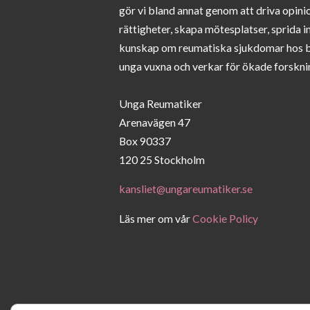
gör vi bland annat genom att driva opini
rättigheter, skapa mötesplatser, sprida 
kunskap om reumatiska sjukdomar hos 
unga vuxna och verkar för ökade forskni
Unga Reumatiker
Arenavägen 47
Box 90337
120 25 Stockholm
kansliet@ungareumatiker.se
Läs mer om vår
Cookie Policy