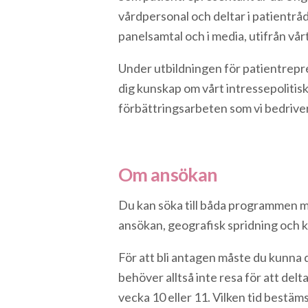
vårdpersonal och deltar i patientr
panelsamtal och i media, utifrån vår
Under utbildningen för patientrepr
dig kunskap om vårt intressepoliti
förbättringsarbeten som vi bedriver 
Om ansökan
Du kan söka till båda programmen me
ansökan, geografisk spridning och ko
För att bli antagen måste du kunna 
behöver alltså inte resa för att de
vecka 10 eller 11. Vilken tid bestäms