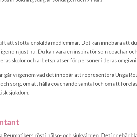
ift att stötta enskilda medlemmar. Det kan innebära att d
igenom just nu. Du kan vara en inspiratör som coachar och
ras skolor och arbetsplatser för personer i deras omgivni
r går vi igenom vad det innebär att representera Unga Re
och sorg, om att hålla coachande samtal och om att föreläs
tisk sjukdom.
entant
Reumatikers röst i hälso- och sjukvården. Det innebär bla