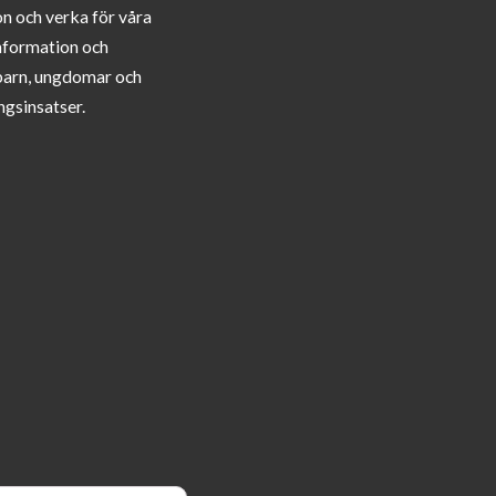
on och verka för våra
information och
barn, ungdomar och
ngsinsatser.