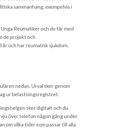
litiska sammanhang, exempelvis i
a Unga Reumatiker och du får med
m de projekt och
18 år och har reumatisk sjukdom.
rmulären nedan. Urval sker genom
rag ur belastningsregistret.
ingshelgen sker digitalt och du
ervju över telefon någon gång under
 om vilka tider som passar till alla