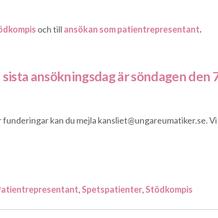
ödkompis
och till
ansökan som patientrepresentant
.
 sista ansökningsdag är söndagen den 7
er funderingar kan du mejla
kansliet@ungareumatiker.se
. V
atientrepresentant
,
Spetspatienter
,
Stödkompis