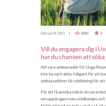
februari 8, 2021
8888
0
Vill du engagera dig i 
har du chansen att söka
Att vara ambassadör för Unga Reum
inte ha varit aktiv tidigare för att k
ambassadörer får utbildning för att
För att få ansöka måste du vara med
om uppdragen som stödkompis och p
förlängd med en extra vecka så att 