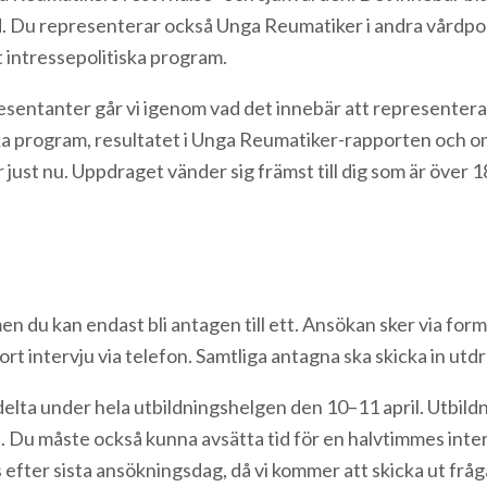
åd. Du representerar också Unga Reumatiker i andra vårdpo
t intressepolitiska program.
esentanter går vi igenom vad det innebär att representer
ska program, resultatet i Unga Reumatiker-rapporten och o
just nu. Uppdraget vänder sig främst till dig som är över 
n du kan endast bli antagen till ett. Ansökan sker via fo
rt intervju via telefon. Samtliga antagna ska skicka in utd
delta under hela utbildningshelgen den 10–11 april. Utbildn
lta. Du måste också kunna avsätta tid för en halvtimmes int
 efter sista ansökningsdag, då vi kommer att skicka ut frågan