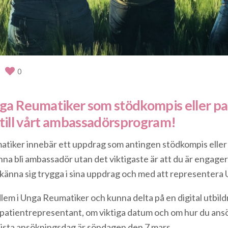
0
Unga Reumatiker som stödkompis eller p
 till vårt ambassadörsprogram!
atiker innebär ett uppdrag som antingen stödkompis elle
unna bli ambassadör utan det viktigaste är att du är engagerad
 känna sig trygga i sina uppdrag och med att representera
lem i Unga Reumatiker och kunna delta på en digital utbild
atientrepresentant, om viktiga datum och om hur du ans
sista ansökningsdag är söndagen den 7 mars.