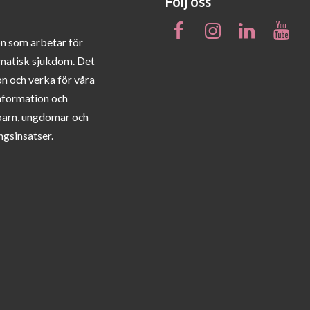
Följ oss
on som arbetar för
matisk sjukdom. Det
on och verka för våra
information och
barn, ungdomar och
ngsinsatser.