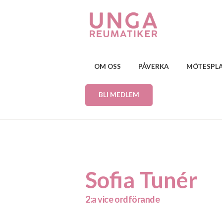
OM OSS
PÅVERKA
MÖTESPL
BLI MEDLEM
Sofia Tunér
2:a vice ordförande