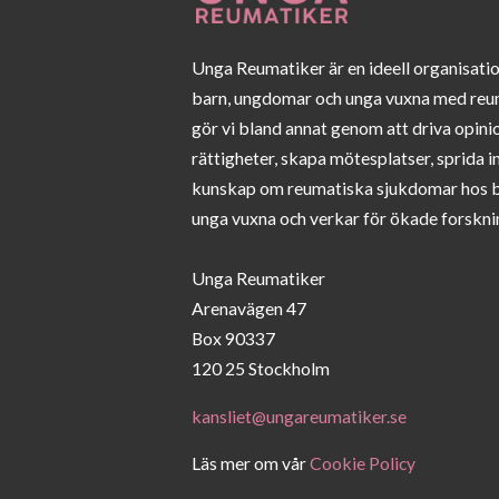
Unga Reumatiker är en ideell organisati
barn, ungdomar och unga vuxna med reu
gör vi bland annat genom att driva opini
rättigheter, skapa mötesplatser, sprida 
kunskap om reumatiska sjukdomar hos 
unga vuxna och verkar för ökade forskni
Unga Reumatiker
Arenavägen 47
Box 90337
120 25 Stockholm
kansliet@ungareumatiker.se
Läs mer om vår
Cookie Policy