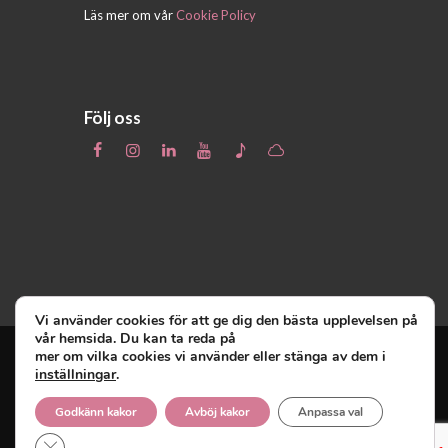
Läs mer om vår
Cookie Policy
Följ oss
Vi använder cookies för att ge dig den bästa upplevelsen på
vår hemsida. Du kan ta reda på
mer om vilka cookies vi använder eller stänga av dem i
inställningar
.
Unga Reumatiker
© 2019 - Unga Reumatiker
innehar upphovsrätten till denna site och
Godkänn kakor
Avböj kakor
Anpassa val
reserverar sig alla rättigheter därtill.
Close GDPR Cookie Banner