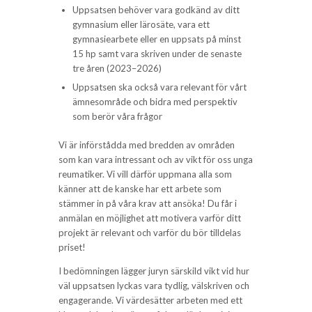
Uppsatsen behöver vara godkänd av ditt
gymnasium eller lärosäte, vara ett
gymnasiearbete eller en uppsats på minst
15 hp samt vara skriven under de senaste
tre åren (2023–2026)
Uppsatsen ska också vara relevant för vårt
ämnesområde och bidra med perspektiv
som berör våra frågor
Vi är införstådda med bredden av områden
som kan vara intressant och av vikt för oss unga
reumatiker. Vi vill därför uppmana alla som
känner att de kanske har ett arbete som
stämmer in på våra krav att ansöka! Du får i
anmälan en möjlighet att motivera varför ditt
projekt är relevant och varför du bör tilldelas
priset!
I bedömningen lägger juryn särskild vikt vid hur
väl uppsatsen lyckas vara tydlig, välskriven och
engagerande. Vi värdesätter arbeten med ett