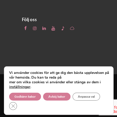
Följ oss
Vi använder cookies för att ge dig den bästa upplevelsen på
vår hemsida. Du kan ta reda på
mer om vilka cookies vi använder eller stänga av dem i
inställningar
.
Unga Reumatiker
© 2019 - Unga Reumatiker
innehar upphovsrätten till denna site och
Godkänn kakor
Avböj kakor
Anpassa val
reserverar sig alla rättigheter därtill.
Close GDPR Cookie Banner