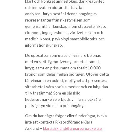
klart och konkret ämnesfokus, där kreativitet
och innovation bidrar till att lyfta
analysen. Juryn består i denna omgång av
representanter från riksstyrelsen som
gemensamt har kunskap inom statsvetenskap,
ekonomi, ingenjörskonst, vårdvetenskap och
medicin, konst, psykologi samt biblioteks-och
informationskunskap.
De uppsatser som utses till vinnare belönas
med en skriftlig motivering och ett inramat
intyg, samt en prissumma om totalt 10 000
kronor som delas mellan bidragen. Utöver detta
får vinnarna en bukett, möjlighet att presentera
sitt arbete i våra sociala medier och en inbjudan
till vår stämma! Som en särskild
hedersutmärkelse erbjuds vinnarna också en
plats i juryn vid nästa prisomgång.
Om du har några frågor eller funderingar, tveka
inte att kontakta Riksordförande Klara
Asklund –
klara.asklund@ungareumatiker.se
.